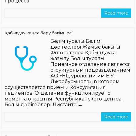
процесса
Read more
Қабылдау-кеңес беру бөлімшесі
Бөлім туралы Бөлім
дәрігерлері Жұмыс бағыты
Фотогалерея Қабылдауға
жазылу Бөлім туралы
Приемное отделение является
структурным подразделением
АО «НЦ урологии им Б.У.
Джарбусынова», в котором
осуществляется прием и консультация
пациентов. Отделение функционирует с
момента открытия Республиканского центра.
Бөлім дәрігерлері Листайте →
Read more