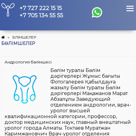
Skip
+7 727 222 15 15
to
content
+7 705 134 55 55
»
БӨЛІМШЕЛЕР
БӨЛІМШЕЛЕР
Андрология бөлімшесі
Бөлім туралы Бөлім
дәрігерлері Жұмыс бағыты
Фотогалерея Қабылдауға
жазылу Бөлім туралы Бөлім
дәрігерлері Мақажанов Марат
Абзалұлы Заведующий
отделением андрологии, врач-
уролог высшей
квалификационной категории, профессор,
доктор медицинских наук, главный внештатный
уролог города Алматы. Токтаев Муратжан
Каримжановчич Врач-уролог отделения