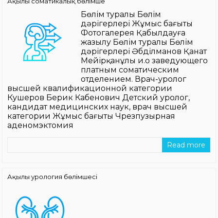
Ақылы соматикалық бөлімше
Бөлім туралы Бөлім
дәрігерлері Жұмыс бағыты
Фотогалерея Қабылдауға
жазылу Бөлім туралы Бөлім
дәрігерлері Әбділманов Қанат
Мейірқанұлы и.о заведующего
платным соматическим
отделением. Врач-уролог
высшей квалификационной категории
Кушеров Берик Кабенович Детский уролог,
кандидат медицинских наук, врач высшей
категории Жұмыс бағыты Чрезпузырная
аденомэктомия
Read more
Ақылы урология бөлімшесі