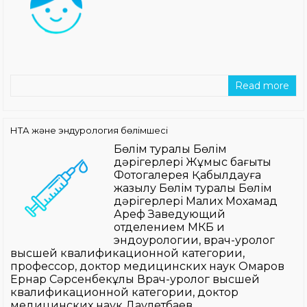
Read more
НТА және эндурология бөлімшесі
Бөлім туралы Бөлім
дәрігерлері Жұмыс бағыты
Фотогалерея Қабылдауға
жазылу Бөлім туралы Бөлім
дәрігерлері Малих Мохамад
Ареф Заведующий
отделением МКБ и
эндоурологии, врач-уролог
высшей квалификационной категории,
профессор, доктор медицинских наук Омаров
Ернар Сәрсенбекұлы Врач-уролог высшей
квалификационной категории, доктор
медицинских наук Даулетбаев