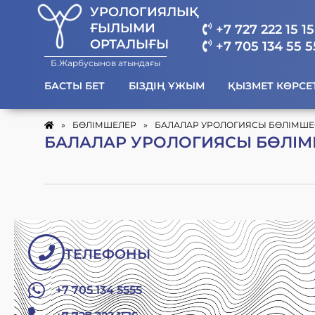
УРОЛОГИЯЛЫҚ
ҒЫЛЫМИ
+7 727 222 15 15
ОРТАЛЫҒЫ
+7 705 134 55 5
Б.Жарбусынов атындағы
БАСТЫ БЕТ
БІЗДІҢ ҰЖЫМ
ҚЫЗМЕТ КӨРСЕ
»
БӨЛІМШЕЛЕР
»
БАЛАЛАР УРОЛОГИЯСЫ БӨЛІМШЕ
БАЛАЛАР УРОЛОГИЯСЫ БӨЛІМ
ТЕЛЕФОНЫ
+7 705 134 5555