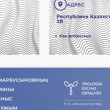
АДРЕС
Республика Казахста
2В
Как добраться
 ДЖАРБУСЫНОВНЫҢ
АЯНЫ
АНЫС
Ң ҰЖЫМ