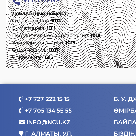
+7 727 222 1515
Добавочные номера:
Отдел закупок:
1012
Бухгалтерия:
1011
Постдипломное образование:
1013
Заведующая аптеки:
1015
Отдел кадров:
1017
Справочная
1212
+7 727 222 15 15
Б. У.
+7 705 134 55 55
ӨМІРБ
INFO@NCU.KZ
БАЙЛ
Г. АЛМАТЫ, УЛ.
БІЗДІ