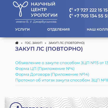
НАУЧНЫЙ
ЦЕНТР
+7 727 222 15 15
УРОЛОГИИ
+7 705 134 55 5
имени Б. У. Джарбусынова
УСЛУГИ
ОТДЕЛЕНИЯ
НАШ КОЛЛ
»
ГОС. ЗАКУП
»
ЗАКУП ЛС (ПОВТОРНО)
ЗАКУП ЛС (ПОВТОРНО)
Объявление о закупе способом ЗЦП №15 от 13.
Форма ЦП (Приложение №4)
Форма Договора (Приложение №14)
Протокол об итогах закупа способом ЗЦП №18 о