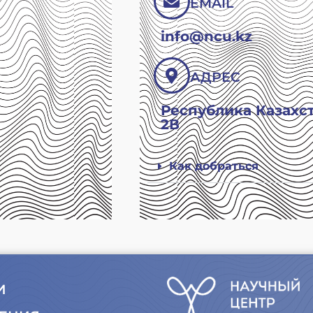
EMAIL
info@ncu.kz
АДРЕС
Республика Казахста
2В
Как добраться
И