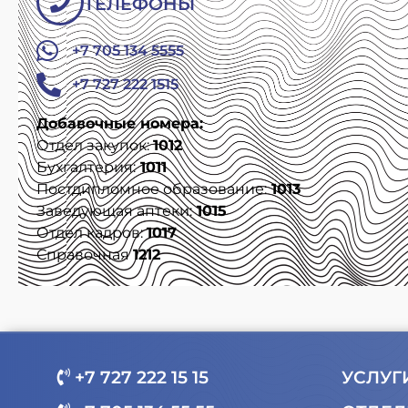
ТЕЛЕФОНЫ
+7 705 134 5555
+7 727 222 1515
Добавочные номера:
Отдел закупок:
1012
Бухгалтерия:
1011
Постдипломное образование:
1013
Заведующая аптеки:
1015
Отдел кадров:
1017
Справочная
1212
+7 727 222 15 15
УСЛУГ