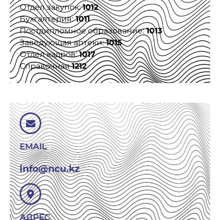
Отдел закупок:
1012
Бухгалтерия:
1011
Постдипломное образование:
1013
Заведующая аптеки:
1015
Отдел кадров:
1017
Справочная
1212
EMAIL
info@ncu.kz
АДРЕС