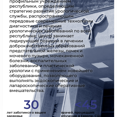
профильным учреждением
республики, определяющим
стратегию развития урологической
службы, распространяющим
передовые современные технологии
диагностики и лечения
урологических заболеваний по всей
республике. Центр занимает
лидирующие позиции в лечении
доброкачественных образований
предстательной железы, почек и
мочевого пузыря, мочекаменной
болезни, воспалительных
заболеваний и пластической
урологии с применением новейшего
оборудования, позволяющего
выполнять эндоскопические и
лапароскопические оперативные
вмешательства.
30
<
45
лет заботимся о вашем
врачей, прошедших
здоровье
обучение в Европе, США и