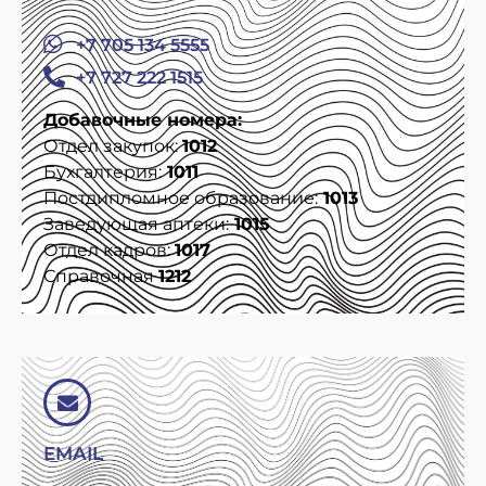
+7 705 134 5555
+7 727 222 1515
Добавочные номера:
Отдел закупок:
1012
Бухгалтерия:
1011
Постдипломное образование:
1013
Заведующая аптеки:
1015
Отдел кадров:
1017
Справочная
1212
EMAIL