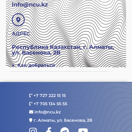
info@ncu.kz
АДРЕС
Республика Казахстан, г. Алматы,
ул. Басенова, 2В
Как добраться
+7 727 222 15 15
+7 705 134 55 55
info@ncu.kz
г. Алматы, ул. Басенова, 2В