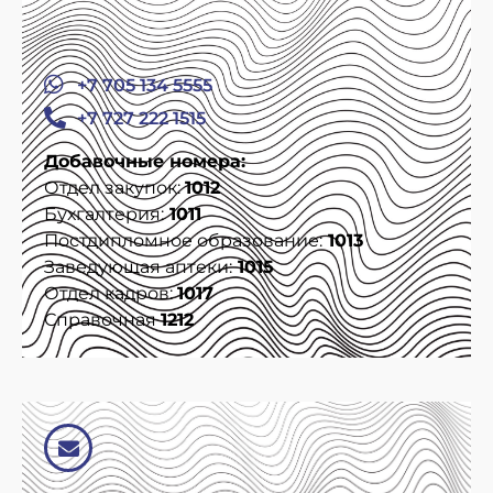
+7 705 134 5555
+7 727 222 1515
Добавочные номера:
Отдел закупок:
1012
Бухгалтерия:
1011
Постдипломное образование:
1013
Заведующая аптеки:
1015
Отдел кадров:
1017
Справочная
1212