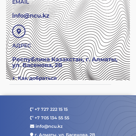
EMAIL
info@ncu.kz
АДРЕС
Республика Казахстан, г. Алматы,
ул. Басенова, 2В
Как добраться
+7 727 222 15 15
+7 705 134 55 55
info@ncu.kz
г. Алматы, ул. Басенова, 2В