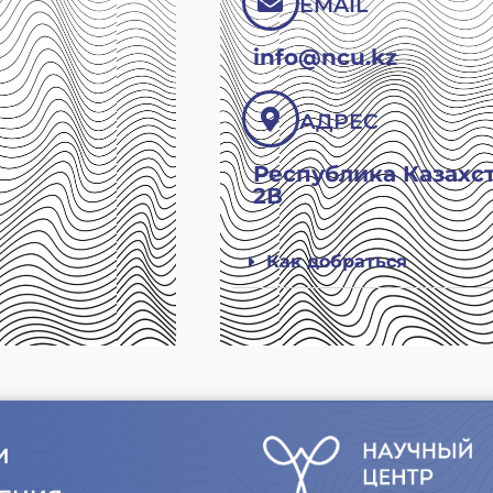
EMAIL
info@ncu.kz
АДРЕС
Республика Казахста
2В
Как добраться
И