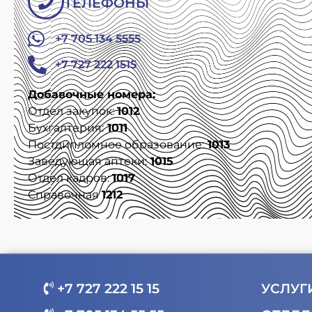
ТЕЛЕФОНЫ
+7 705 134 5555
+7 727 222 1515
Добавочные номера:
Отдел закупок:
1012
Бухгалтерия:
1011
Постдипломное образование:
1013
Заведующая аптеки:
1015
Отдел кадров:
1017
Справочная
1212
+7 727 222 15 15
УСЛУГ