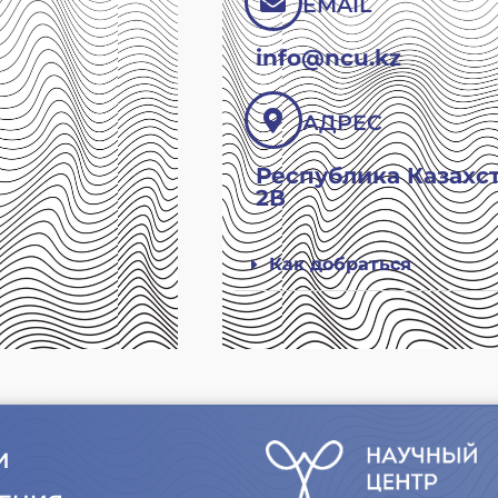
EMAIL
info@ncu.kz
АДРЕС
Республика Казахста
2В
Как добраться
И