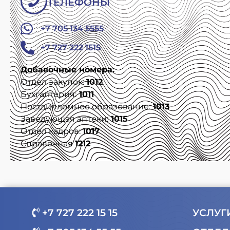
ТЕЛЕФОНЫ
+7 705 134 5555
+7 727 222 1515
Добавочные номера:
Отдел закупок:
1012
Бухгалтерия:
1011
Постдипломное образование:
1013
Заведующая аптеки:
1015
Отдел кадров:
1017
Справочная
1212
+7 727 222 15 15
УСЛУГ