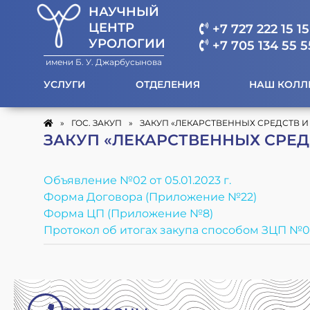
НАУЧНЫЙ
ЦЕНТР
+7 727 222 15 15
УРОЛОГИИ
+7 705 134 55 5
имени Б. У. Джарбусынова
УСЛУГИ
ОТДЕЛЕНИЯ
НАШ КОЛЛ
»
ГОС. ЗАКУП
»
ЗАКУП «ЛЕКАРСТВЕННЫХ СРЕДСТВ И
ЗАКУП «ЛЕКАРСТВЕННЫХ СРЕД
Объявление №02 от 05.01.2023 г.
Форма Договора (Приложение №22)
Форма ЦП (Приложение №8)
Протокол об итогах закупа способом ЗЦП №02 о