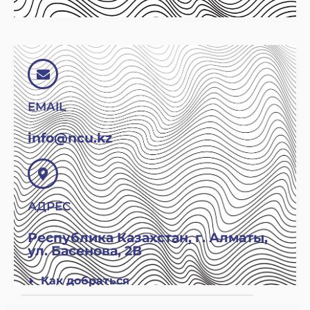
EMAIL
info@ncu.kz
АДРЕС
Республика Казахстан, г. Алматы,
ул. Басенова, 2В
Как добраться