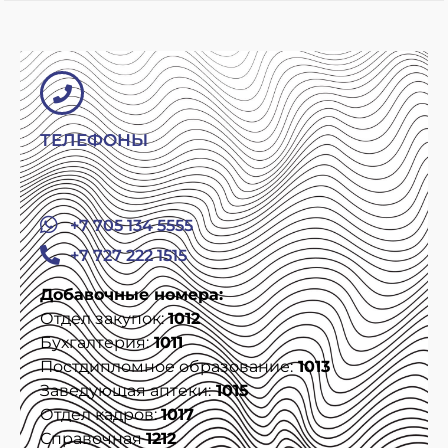
ТЕЛЕФОНЫ
+7 705 134 5555
+7 727 222 1515
Добавочные номера:
Отдел закупок:
1012
Бухгалтерия:
1011
Постдипломное образование:
1013
Заведующая аптеки:
1015
Отдел кадров:
1017
Справочная
1212