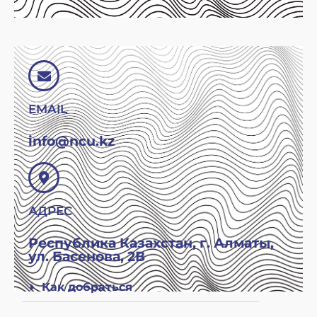
EMAIL
info@ncu.kz
АДРЕС
Республика Казахстан, г. Алматы,
ул. Басенова, 2В
Как добраться