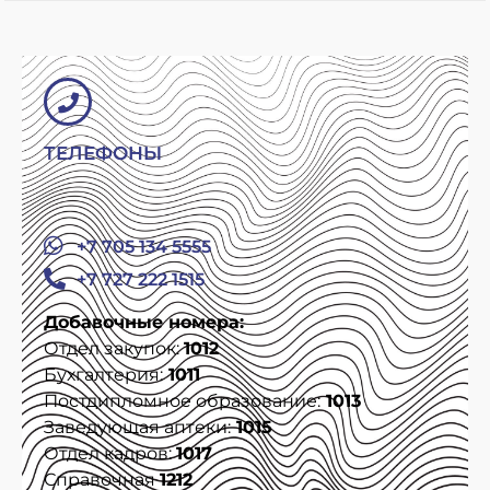
ТЕЛЕФОНЫ
+7 705 134 5555
+7 727 222 1515
Добавочные номера:
Отдел закупок:
1012
Бухгалтерия:
1011
Постдипломное образование:
1013
Заведующая аптеки:
1015
Отдел кадров:
1017
Справочная
1212