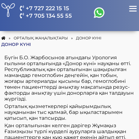
+7 727 222 15 15
+7 705 134 55 55
»
ОРТАЛЫҚ ЖАҢАЛЫҚТАРЫ
»
ДОНОР КҮНІ
ДОНОР КҮНІ
Бүгін Б.О. Жарбосынов атындағы Урология
ғылыми орталығында «Донор күні» науқаны өтті.
Республикалық қан орталығынан шақырылған
мамандар гемоглобин деңгейін, қан тобын,
жоғары артериалды қысымы бар, гемоглобині
төмен пациенттерді анықтау мақсатында резус-
факторды анықтау үшін донорларға қан талдауын
жүргізді.
Орталық қызметкерлері қайырымдылық
науқанынан тыс қалмай, бар ықыластарымен
қатысып, қан тапсырды.
Қан орталығынан келген дәрігер Жұмақыз
Ғазизқызы түрлі күрделі ауруларға шалдыққан
пациенттерге қан құю қажет екенін айтып өтті.