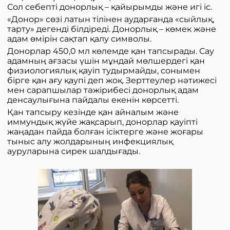
Сол себепті донорлық – қайырымды және игі іс.
«Донор» сөзі латын тілінен аударғанда «сыйлық,
тарту» дегенді білдіреді. Донорлық – көмек және
адам өмірін сақтап қалу символы.
Донорлар 450,0 мл көлемде қан тапсырады. Сау
адамның ағзасы үшін мұндай мөлшердегі қан
физиологиялық қауіп тудырмайды, сонымен
бірге қан ағу қаупі деп жоқ. Зерттеулер нәтижесі
мен сарапшылар тәжірибесі донорлық адам
денсаулығына пайдалы екенін көрсетті.
Қан тапсыру кезінде қан айналым және
иммундық жүйе жақсарып, донорлар қауіпті
жаңадан пайда болған ісіктерге және жоғары
тыныс алу жолдарының инфекциялық
ауруларына сирек шалдығады.