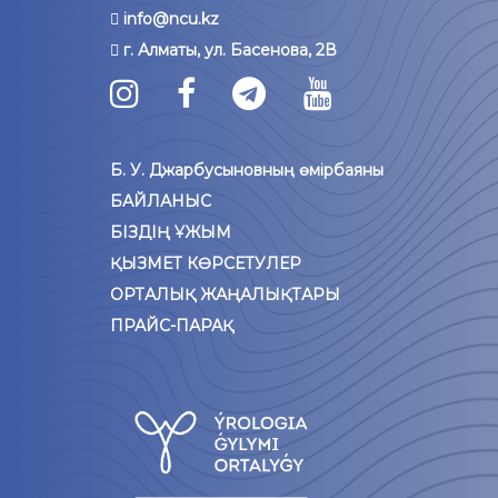
info@ncu.kz
г. Алматы, ул. Басенова, 2В
Б. У. Джарбусыновның өмірбаяны
БАЙЛАНЫС
БІЗДІҢ ҰЖЫМ
ҚЫЗМЕТ КӨРСЕТУЛЕР
ОРТАЛЫҚ ЖАҢАЛЫҚТАРЫ
ПРАЙС-ПАРАҚ