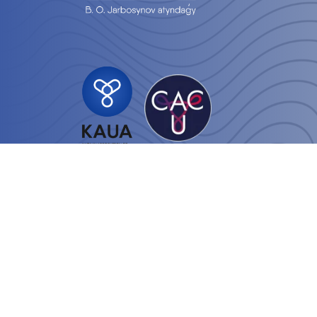
Войти
НАУЧНЫЙ ЦЕНТР УРОЛОГИИ ИМЕНИ Б. У. ДЖАРБУСЫНОВА © 2026 .
Разработка
WebSophie.kz
.
Б. У. Джарбусыновның өмірбаяны
БАЙЛАНЫС
БІЗДІҢ ҰЖЫМ
ҚЫЗМЕТ КӨРСЕТУЛЕР
ОРТАЛЫҚ ЖАҢАЛЫҚТАРЫ
ПРАЙС-ПАРАҚ