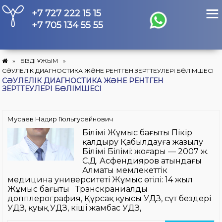
Skip
+7 727 222 15 15
to
content
+7 705 134 55 55
»
БІЗДІҢ ҰЖЫМ
»
СӘУЛЕЛІК ДИАГНОСТИКА ЖӘНЕ РЕНТГЕН ЗЕРТТЕУЛЕРІ БӨЛІМШЕСІ
СӘУЛЕЛІК ДИАГНОСТИКА ЖӘНЕ РЕНТГЕН
ЗЕРТТЕУЛЕРІ БӨЛІМШЕСІ
Мусаев Надир Гюльгусейнович
Білімі Жұмыс бағыты Пікір
қалдыру Қабылдауға жазылу
Білімі Білімі: жоғары — 2007 ж.
С.Д. Асфендияров атындағы
Алматы мемлекеттік
медицина университеті Жұмыс өтілі: 14 жыл
Жұмыс бағыты Транскраниалды
допплерография, Құрсақ қуысы УДЗ, сүт бездері
УДЗ, қуық УДЗ, кіші жамбас УДЗ,