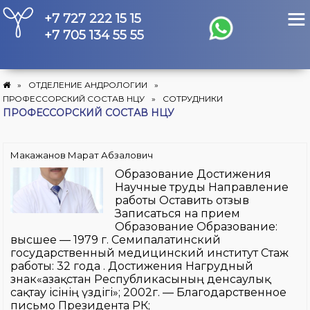
Перейти
+7 727 222 15 15
к
содержимому
+7 705 134 55 55
»
ОТДЕЛЕНИЕ АНДРОЛОГИИ
»
ПРОФЕССОРСКИЙ СОСТАВ НЦУ
»
СОТРУДНИКИ
ПРОФЕССОРСКИЙ СОСТАВ НЦУ
Макажанов Марат Абзалович
Образование Достижения
Научные труды Направление
работы Оставить отзыв
Записаться на прием
Образование Образование:
высшее — 1979 г. Семипалатинский
государственный медицинский институт Стаж
работы: 32 года . Достижения Нагрудный
знак«Қазақстан Республикасының денсаулық
сақтау ісінің үздігі»; 2002г. — Благодарственное
письмо Президента РК;